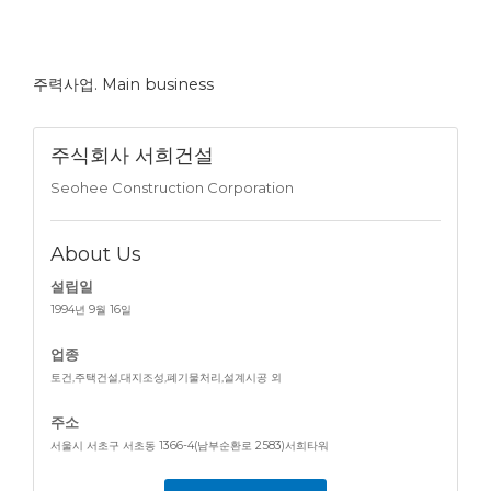
주력사업. Main business
주식회사 서희건설
Seohee Construction Corporation
About Us
설립일
1994년 9월 16일
업종
토건,주택건설,대지조성,폐기물처리,설계시공 외
주소
서울시 서초구 서초동 1366-4(남부순환로 2583)서희타워